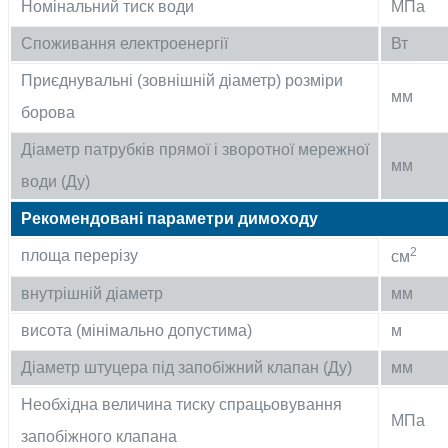
Номінальний тиск води
МПа
Споживання електроенергії
Вт
Приєднувальні (зовнішній діаметр) розміри
мм
борова
Діаметр патрубків прямої і зворотної мережної
мм
води (Ду)
Рекомендовані параметри димоходу
2
площа перерізу
см
внутрішній діаметр
мм
висота (мінімально допустима)
м
Діаметр штуцера під запобіжний клапан (Ду)
мм
Необхідна величина тиску спрацьовування
МПа
запобіжного клапана