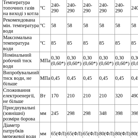
Температура
240-
240-
240-
240-
240-
топочних газів
°C
24
290
290
290
290
290
на виході з котла
Рекомендована
мін. температура
°C
58
58
58
58
58
58
води
Максимальна
температура
°C
85
85
85
85
85
85
води
Номінальний
0,30
0,30
0,30
0,30
0,30
0,3
робочий тиск
МПа
(0,60*)
(0,60*)
(0,60*)
(0,60*)
(0,60*)
(0,
води
Випробувальний
тиск води, не
МПа
0,45
0,45
0,45
0,45
0,45
0,4
більше
Споживання
електроенергії,
Вт
170
210
210
210
320
49
не більше
Приєднувальні
(зовнішні)
мм
245
298
298
348
398
39
розміри борова
Діаметр
патрубків
мм
65(ФЛ)
65(ФЛ)
65(ФЛ)
80(ФЛ)
80(ФЛ)
80
мережевої води