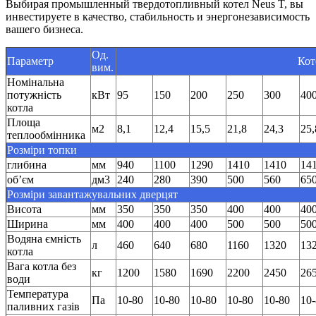
Выбирая промышленный твердотопливный котел Neus T, вы
инвестируете в качество, стабильность и энергонезависимость
вашего бизнеса.
Од.
Параметр
Кот
вим.
Номінальна
потужність
кВт
95
150
200
250
300
40
котла
Площа
м2
8,1
12,4
15,5
21,8
24,3
25,
теплообмінника
Розміри топки
глибина
мм
940
1100
1290
1410
1410
14
об’єм
дм3
240
280
390
500
560
65
Розміри завантажувальних дверцят
Висота
мм
350
350
350
400
400
40
Ширина
мм
400
400
400
500
500
50
Водяна ємність
л
460
640
680
1160
1320
13
котла
Вага котла без
кг
1200
1580
1690
2200
2450
26
води
Температура
Па
10-80
10-80
10-80
10-80
10-80
10
паливних газів