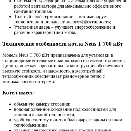
Система PID-регулировки – автоматическое управление
работой вентилятора для максимально эффективного
сжигания топлива;
Толстый слой термоизоляции – минимизирует
теплопотери и повышает энергоэффективность;
Утепленная дверь – улучшает энергосбережение и
рабочие характеристики котла.
Технические особенности котла Neus T 700 кВт
Модель Neus T 700 кВт предназначена для установки в
стационарные котельные с закрытыми системами отопления.
Цилиндрическая горизонтальная конструкция обеспечивает
высокую стойкость и надежность, а жаротрубный
теплообменник обеспечивает равномерное тепло с
минимальными потерями.
Котел имеет:
объемную камеру сгорания;
водонаполненное основание под колосниками для
дополнительной теплосъемки;
удобную систему очистки благодаря гладким стенкам
теплообменника;
зольник для простого удаления отходов горения.