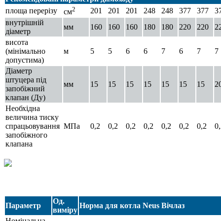
2
площа перерізу
201
201
201
248
248
377
377
3
см
внутрішній
мм
160
160
160
180
180
220
220
2
діаметр
висота
(мінімально
м
5
5
6
6
7
6
7
7
допустима)
Діаметр
штуцера під
мм
15
15
15
15
15
15
15
2
запобіжний
клапан (Ду)
Необхідна
величина тиску
спрацьовування
МПа
0,2
0,2
0,2
0,2
0,2
0,2
0,2
0
запобіжного
клапана
Од.
Параметр
Норма для котла Neus Вічлаз
виміру
Номінальна