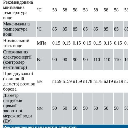
Рекомендована
мінімальна
°C
58
58
58
58
58
58
58
5
температура
води
Максимальна
температура
°C
85
85
85
85
85
85
85
8
води
Номінальний
МПа
0,15
0,15
0,15
0,15
0,15
0,15
0,15
0
тиск води
Споживання
електроенергії
Вт
90
90
90
90
110
110
110
1
(контролер +
вентилятор)
Приєднувальні
(зовнішній
мм
ñ159
ñ159
ñ159
ñ178
ñ178
ñ219
ñ219
ñ
діаметр) розміри
борова
Діаметр
патрубків
прямої і
мм
50
50
50
50
50
50
50
5
зворотної
мережної води
(Ду)
Рекомендовані параметри димоходу