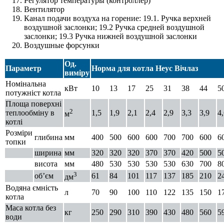
Регулятор температуры (контроллер)
Вентилятор
Канал подачи воздуха на горение: 19.1. Ручка верхней
воздушной заслонки; 19.2 Ручка средней воздушной
заслонки; 19.3 Ручка нижней воздушной заслонки
Воздушные форсунки
Од.
Параметр
Норма для котла Неус Вічлаз
виміру
Номінальна
кВт
10
13
17
25
31
38
44
5
потужніст котла
Площа поверхні
2
теплообміну в
1,5
1,9
2,1
2,4
2,9
3,3
3,9
4
м
котлі
Розміри
глибина
мм
400
500
600
600
700
700
600
6
топки
ширина
мм
320
320
320
370
370
420
500
5
висота
мм
480
530
530
530
530
630
700
8
3
об’єм
61
84
101
117
137
185
210
2
дм
Водяна ємність
л
70
90
100
110
122
135
150
1
котла
Маса котла без
кг
250
290
310
390
430
480
560
5
води