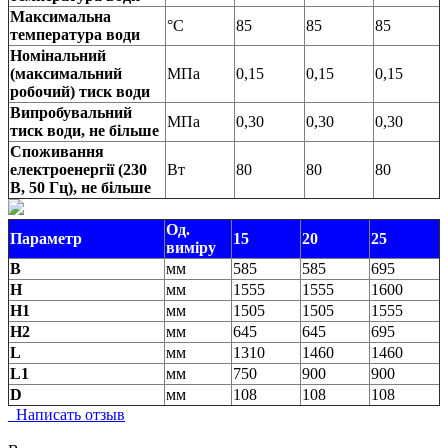
Максимальна
°C
85
85
85
температура води
Номінальний
(максимальний
МПа
0,15
0,15
0,15
робочий) тиск води
Випробувальний
МПа
0,30
0,30
0,30
тиск води, не більше
Споживання
електроенергії (230
Вт
80
80
80
В, 50 Гц), не більше
Од.
Параметр
15
20
25
виміру
B
мм
585
585
695
H
мм
1555
1555
1600
H1
мм
1505
1505
1555
H2
мм
645
645
695
L
мм
1310
1460
1460
L1
мм
750
900
900
D
мм
108
108
108
Написать отзыв