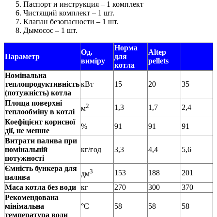
Паспорт и инструкция – 1 комплект
Чистящий комплект – 1 шт.
Клапан безопасности – 1 шт.
Дымосос – 1 шт.
Норма
Од.
Altep
Параметр
для
виміру
pellets
котла
Номінальна
теплопродуктивність
кВт
15
20
35
(потужність) котла
Площа поверхні
2
1,3
1,7
2,4
м
теплообміну в котлі
Коефіцієнт корисної
%
91
91
91
дії, не менше
Витрати палива при
номінальній
кг/год
3,3
4,4
5,6
потужності
Ємність бункера для
3
153
188
201
дм
палива
Маса котла без води
кг
270
300
370
Рекомендована
мінімальна
°C
58
58
58
температура води