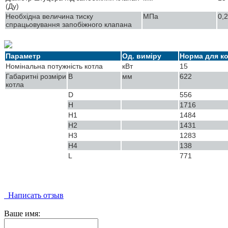
(Ду)
Необхідна величина тиску
МПа
0,2
спрацьовування запобіжного клапана
Параметр
Од. виміру
Норма для к
Номінальна потужність котла
кВт
15
Габаритні розміри
B
мм
622
котла
D
556
H
1716
H1
1484
H2
1431
H3
1283
H4
138
L
771
Написать отзыв
Ваше имя: