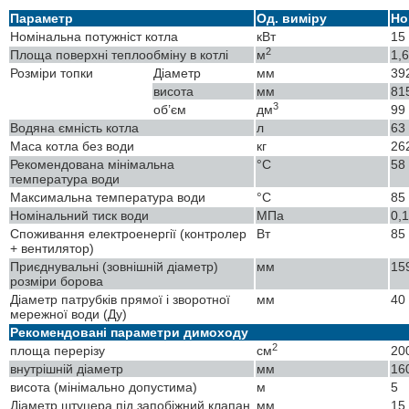
Параметр
Од. виміру
Но
Номінальна потужніст котла
кВт
15
2
Площа поверхні теплообміну в котлі
м
1,6
Розміри топки
Діаметр
мм
39
висота
мм
81
3
об’єм
дм
99
Водяна ємність котла
л
63
Маса котла без води
кг
26
Рекомендована мінімальна
°C
58
температура води
Максимальна температура води
°C
85
Номінальний тиск води
МПа
0,
Споживання електроенергії (контролер
Вт
85
+ вентилятор)
Приєднувальні (зовнішній діаметр)
мм
15
розміри борова
Діаметр патрубків прямої і зворотної
мм
40
мережної води (Ду)
Рекомендовані параметри димоходу
2
площа перерізу
см
20
внутрішній діаметр
мм
16
висота (мінімально допустима)
м
5
Діаметр штуцера під запобіжний клапан
мм
15