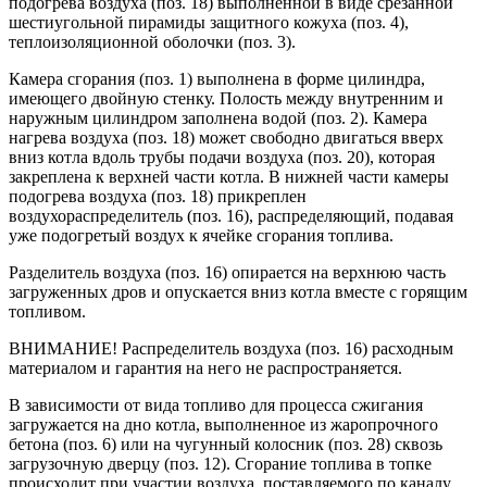
подогрева воздуха (поз. 18) выполненной в виде срезанной
шестиугольной пирамиды защитного кожуха (поз. 4),
теплоизоляционной оболочки (поз. 3).
Камера сгорания (поз. 1) выполнена в форме цилиндра,
имеющего двойную стенку. Полость между внутренним и
наружным цилиндром заполнена водой (поз. 2). Камера
нагрева воздуха (поз. 18) может свободно двигаться вверх
вниз котла вдоль трубы подачи воздуха (поз. 20), которая
закреплена к верхней части котла. В нижней части камеры
подогрева воздуха (поз. 18) прикреплен
воздухораспределитель (поз. 16), распределяющий, подавая
уже подогретый воздух к ячейке сгорания топлива.
Разделитель воздуха (поз. 16) опирается на верхнюю часть
загруженных дров и опускается вниз котла вместе с горящим
топливом.
ВНИМАНИЕ! Распределитель воздуха (поз. 16) расходным
материалом и гарантия на него не распространяется.
В зависимости от вида топливо для процесса сжигания
загружается на дно котла, выполненное из жаропрочного
бетона (поз. 6) или на чугунный колосник (поз. 28) сквозь
загрузочную дверцу (поз. 12). Сгорание топлива в топке
происходит при участии воздуха, поставляемого по каналу