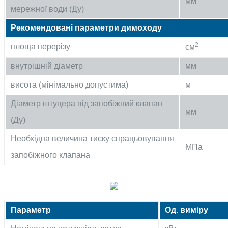
мм
мережної води (Ду)
Рекомендовані параметри димоходу
2
площа перерізу
см
внутрішній діаметр
мм
висота (мінімально допустима)
м
Діаметр штуцера під запобіжний клапан
мм
(Ду)
Необхідна величина тиску спрацьовування
МПа
запобіжного клапана
Параметр
Од. виміру