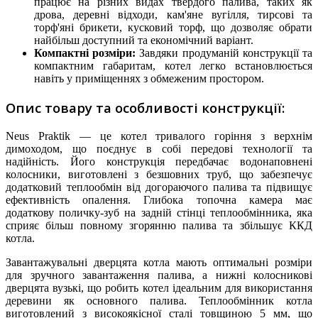
працює на різних видах твердого палива, таких як
дрова, деревні відходи, кам'яне вугілля, тирсові та
торф'яні брикети, кусковий торф, що дозволяє обрати
найбільш доступний та економічний варіант.​
Компактні розміри:
Завдяки продуманій конструкції та
компактним габаритам, котел легко встановлюється
навіть у приміщеннях з обмеженим простором.​
Опис товару та особливості конструкції:
Neus Praktik — це котел тривалого горіння з верхнім
димоходом, що поєднує в собі передові технології та
надійність. Його конструкція передбачає водонаповнені
колосники, виготовлені з безшовних труб, що забезпечує
додатковий теплообмін від догораючого палива та підвищує
ефективність опалення. Глибока топочна камера має
додаткову поличку-зуб на задній стінці теплообмінника, яка
сприяє більш повному згорянню палива та збільшує ККД
котла.​
Завантажувальні дверцята котла мають оптимальні розміри
для зручного завантаження палива, а нижні колосникові
дверцята вузькі, що робить котел ідеальним для використання
деревини як основного палива. Теплообмінник котла
виготовлений з високоякісної сталі товщиною 5 мм, що