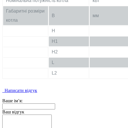
Номінальна потужність котла
кВт
Габаритні розміри
B
мм
котла
H
H1
H2
L
L2
Написати відгук
Ваше ім’я:
Ваш відгук