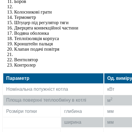
Боров
Колосникові грати
Термометр
Штуцер під регулятор тяги
Дверцята конвекційної частини
Водяна оболонка
Теплоізоляція корпуса
Кронштейн пальця
Клапан подачі повітря
Вентилятор
Контролер
Параметр
Од. вимір
Номінальна потужніст котла
кВт
2
Площа поверхні теплообміну в котлі
м
Розміри топки
глибина
мм
ширина
мм