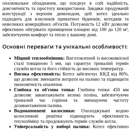
опалювальне обладнання, що поєднує в собі надійність,
довговічність та простоту використання. Завдяки продуманій
конструкції з верхнім димоходом, цей котел ідеально
підходить для власників приватних будинків, котеджів та
невеликих комерційних об'єктів. Потужність 12 кВт дозволяє
ефективно обігрівати приміщення площею від 100 до 120 м²,
забезпечуючи комфорт та тепло у вашому домі.​
Основні переваги та унікальні особливості:
Міцний теплообмінник:
Виготовлений із високоякісної
сталі товщиною 5 мм, що гарантує тривалий термін
служби котла та його стійкість до високих температур.​
Висока ефективність:
Котел забезпечує ККД від 86%,
що дозволяє зменшити витрати на паливо та підвищити
економічність опалення.​
Глибока та об'ємна топка:
Глибина топки 450 мм
дозволяє завантажувати великі поліна, забезпечуючи
тривалий час горіння та зменшуючи частоту
дозавантаження палива.​
Водонаповнені колосники:
Охолоджувані водою
колосникові решітки підвищують ефективність
теплообміну та продовжують термін служби котла.​
Універсальність у виборі палива:
Котел ефективно