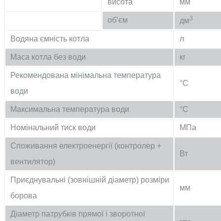
висота
мм
3
об’єм
дм
Водяна ємність котла
л
Маса котла без води
кг
Рекомендована мінімальна температура
°C
води
Максимальна температура води
°C
Номінальний тиск води
МПа
Споживання електроенергії (контролер +
Вт
вентилятор)
Приєднувальні (зовнішній діаметр) розміри
мм
борова
Діаметр патрубків прямої і зворотної