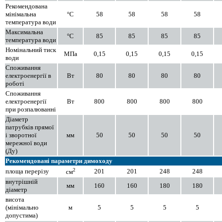
Рекомендована
мінімальна
°C
58
58
58
58
температура води
Максимальна
°C
85
85
85
85
температура води
Номінальний тиск
МПа
0,15
0,15
0,15
0,15
води
Споживання
електроенергії в
Вт
80
80
80
80
роботі
Споживання
електроенергії
Вт
800
800
800
800
при розпалюванні
Діаметр
патрубків прямої
і зворотної
мм
50
50
50
50
мережної води
(Ду)
Рекомендовані параметри димоходу
2
площа перерізу
201
201
248
248
см
внутрішній
мм
160
160
180
180
діаметр
висота
(мінімально
м
5
5
5
5
допустима)