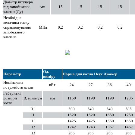
Діаметр штуцера
під запобіжний
мм
15
15
15
15
клапан (Ду)
Необхідна
величина тиску
спрацьовування
МПа
0,2
0,2
0,2
0,2
запобіжного
клапана
Од.
Параметр
Норма для котла Неус Джокер
виміру
Номінальна
кВт
24
27
36
40
потужність котла
Габаритні
розміри
B, мінімум
мм
1150
1190
1190
1235
котла
B1
500
540
540
585
H
1520
1520
1650
1750
H1
1425
1425
1550
1650
Н2
1242
1243
1367
1467
Н3
265
265
265
266