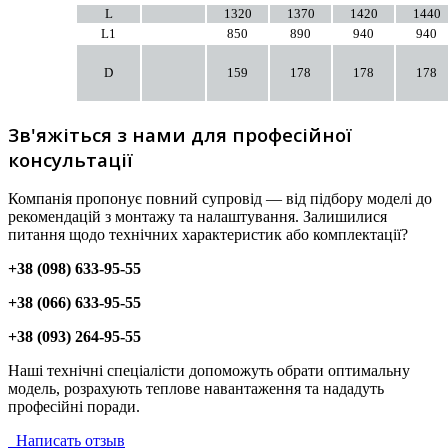
L
1320
1370
1420
1440
L1
850
890
940
940
D
159
178
178
178
Зв'яжіться з нами для професійної
консультації
Компанія пропонує повний супровід — від підбору моделі до
рекомендацій з монтажу та налаштування. Залишилися
питання щодо технічних характеристик або комплектації?
+38 (098) 633-95-55
+38 (066) 633-95-55
+38 (093) 264-95-55
Наші технічні спеціалісти допоможуть обрати оптимальну
модель, розрахують теплове навантаження та нададуть
професійні поради.
Написать отзыв